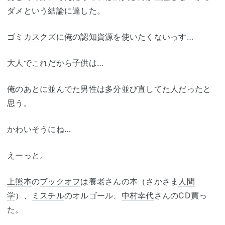
ダメという結論に達した。
ゴミ
カスク
ズに俺の認知資源を使いたくないっす…
大人でこれだから子供は…
俺のあとに並んでた男性は多分並び直してた人だったと
思う。
かわいそうにね…
えーっと。
上熊本
の
ブックオフ
は養老さんの本（さかさま
人間
学
）、
ミスチル
のオルゴール、
中村幸代
さんのCD買っ
た。