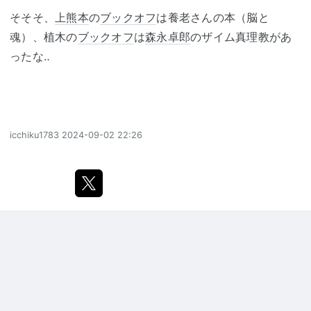
そそそ、
上熊本
の
ブックオフ
は養老さんの本（脳と
魂）、植木の
ブックオフ
は
森永卓郎
のザイム真理教があ
ったな‥
icchiku1783
2024-09-02 22:26