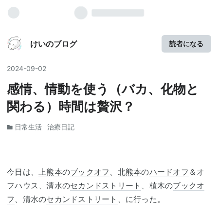
けいのブログ
読者になる
2024
-
09
-
02
感情、情動を使う（バカ、化物と
関わる）時間は贅沢？
日常生活
治療日記
今日は、
上熊本
の
ブックオフ
、
北熊本
の
ハードオフ
＆オ
フハウス、清水の
セカンドストリート
、植木の
ブックオ
フ
、清水の
セカンドストリート
、に行った。