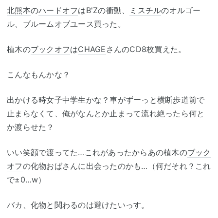
北熊本
の
ハードオフ
はB'Zの衝動、
ミスチル
のオルゴー
ル、ブルームオブユース買った。
植木の
ブックオフ
は
CHAGE
さんのCD8枚買えた。
こんなもんかな？
出かける時女子中学生かな？車がずーっと横断歩道前で
止まらなくて、俺がなんとか止まって流れ絶ったら何と
か渡らせた？
いい笑顔で渡ってた…これがあったからあの植木の
ブック
オフ
の化物おばさんに出会ったのかも…（何だそれ？これ
で±0…w）
バカ、化物と関わるのは避けたいっす。