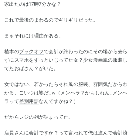
家出たのは17時7分かな？
これで最後のまわるのでギリギリだった。
まぁそれには理由がある。
植木の
ブックオフ
で会計が終わったのにその場から去ら
ずに
スマホ
をずっといじってた女？少女漫画風の服装し
てたおばさん？がいた。
女ではない、若かったらそれ風の服装、雰囲気だからわ
かる、こいつは婆だ‥w（メンヘラ？かもしれん‥メンヘ
ラって
差別用語
なんですかね？）
だからレジの列が詰まってた。
店員さんに会計ですか？って言われて俺は進んで会計済